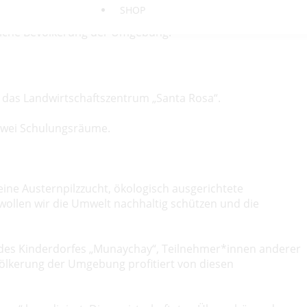
SHOP
tatt und das Landwirtschaftszentrum „Santa Rosa“. Die
dliche Bevölkerung der Umgebung.
 das Landwirtschaftszentrum „Santa Rosa“.
zwei Schulungsräume.
eine Austernpilzzucht, ökologisch ausgerichtete
llen wir die Umwelt nachhaltig schützen und die
e des Kinderdorfes „Munaychay“, Teilnehmer*innen anderer
völkerung der Umgebung profitiert von diesen