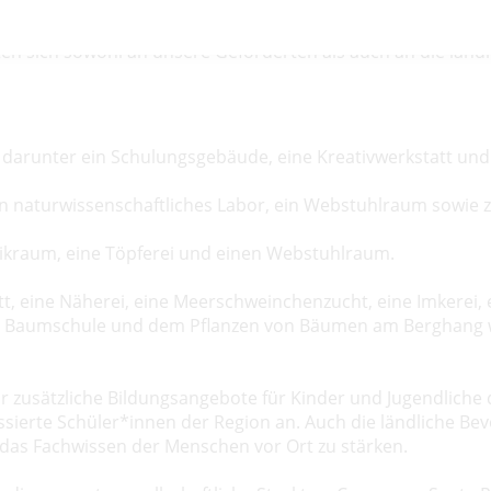
htungen, darunter ein Schulungsgebäude, eine Kreativwerks
en sich sowohl an unsere Geförderten als auch an die län
darunter ein Schulungsgebäude, eine Kreativwerkstatt und
n naturwissenschaftliches Labor, ein Webstuhlraum sowie 
ikraum, eine Töpferei und einen Webstuhlraum.
t, eine Näherei, eine Meerschweinchenzucht, eine Imkerei, 
r Baumschule und dem Pflanzen von Bäumen am Berghang wo
ir zusätzliche Bildungsangebote für Kinder und Jugendlich
ierte Schüler*innen der Region an. Auch die ländliche Be
 das Fachwissen der Menschen vor Ort zu stärken.