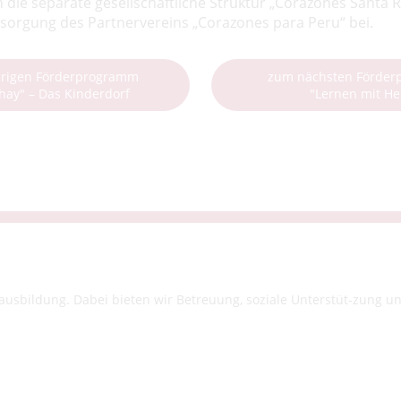
 die separate gesellschaftliche Struktur „Corazones Santa 
rsorgung des Partnervereins „Corazones para Peru“ bei.
rigen Förderprogramm
zum nächsten Förde
ay" – Das Kinderdorf
"Lernen mit He
sbildung. Dabei bieten wir Betreuung, soziale Unterstüt-zung und 