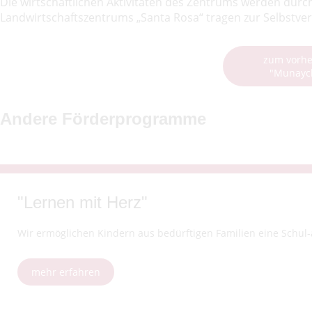
Die wirtschaftlichen Aktivitäten des Zentrums werden durch
Landwirtschaftszentrums „Santa Rosa“ tragen zur Selbstve
zum vorhe
"Munaych
Andere Förderprogramme
"Lernen mit Herz"
Wir ermöglichen Kindern aus bedürftigen Familien eine Schul-au
mehr erfahren