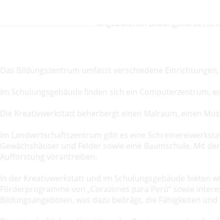
Das Bildungszentrum besteht aus verschiedenen Einric
angebotenen Bildungskurse richt
Das Bildungszentrum umfasst verschiedene Einrichtungen, 
Im Schulungsgebäude finden sich ein Computerzentrum, ei
Die Kreativwerkstatt beherbergt einen Malraum, einen Mus
Im Landwirtschaftszentrum gibt es eine Schreinereiwerkstat
Gewächshäuser und Felder sowie eine Baumschule. Mit de
Aufforstung vorantreiben.
In der Kreativwerkstatt und im Schulungsgebäude bieten w
Förderprogramme von „Corazones para Perú“ sowie interess
Bildungsangeboten, was dazu beiträgt, die Fähigkeiten und