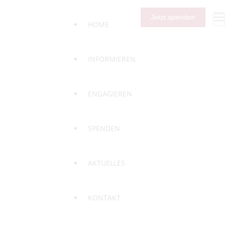
Jetzt spenden
HOME
INFORMIEREN
ENGAGIEREN
SPENDEN
0
0
0
AKTUELLES
KONTAKT
entrum