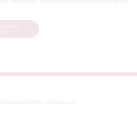
Rosa“ koordiniert. Die erwirtschafteten Überschüsse des
rprogramm
rz"
finanzielle Hilfe für die Familien an.