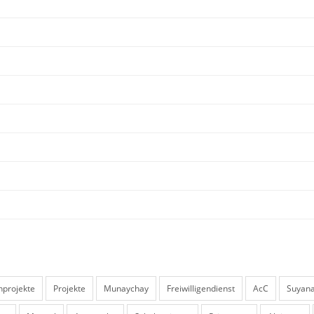
nprojekte
Projekte
Munaychay
Freiwilligendienst
AcC
Suyan