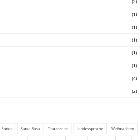
(2)
(1)
(1)
(1)
(1)
(1)
(4)
(2)
a Sonqo
Santa Rosa
Traumreise
Landessprache
Weihnachten