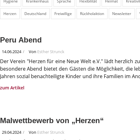
Hygiene
Krankenhaus
Sprache
Flexibilität
Heimat
Kreativi
Herzen
Deutschland
Freiwillige
Rückholaktion
Newsletter
Peru Abend
14.06.2024
Von
Esther Strunck
Der Verein "Herzen für eine Neue Welt e.V." lädt herzlich 
besondere Abend bietet den Gästen die Möglichkeit, die leb
Jahren sozial benachteiligte Kinder und ihre Familien im A
zum Artikel
Malwettbewerb von „Herzen“
29.04.2024
Von
Esther Strunck