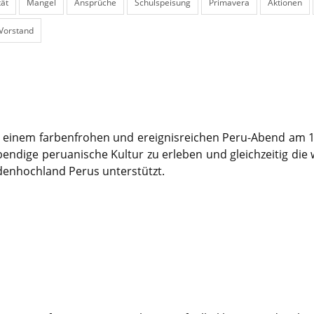
tät
Mangel
Ansprüche
Schulspeisung
Primavera
Aktionen
Vorstand
zu einem farbenfrohen und ereignisreichen Peru-Abend am 15
endige peruanische Kultur zu erleben und gleichzeitig die w
ndenhochland Perus unterstützt.