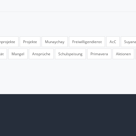
nprojekte
Projekte
Munaychay
Freiwilligendienst
AcC
Suyan
tät
Mangel
Ansprüche
Schulspeisung
Primavera
Aktionen