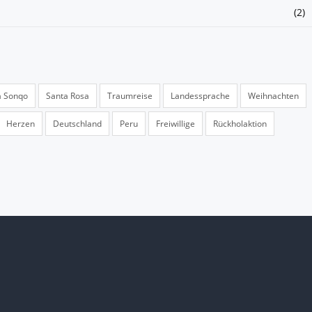
(2)
a Sonqo
Santa Rosa
Traumreise
Landessprache
Weihnachten
Herzen
Deutschland
Peru
Freiwillige
Rückholaktion