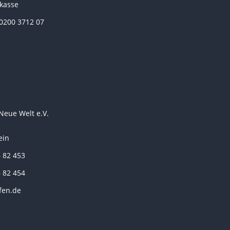
rkasse
0200 3712 07
Neue Welt e.V.
ein
6 82 453
6 82 454
fen.de