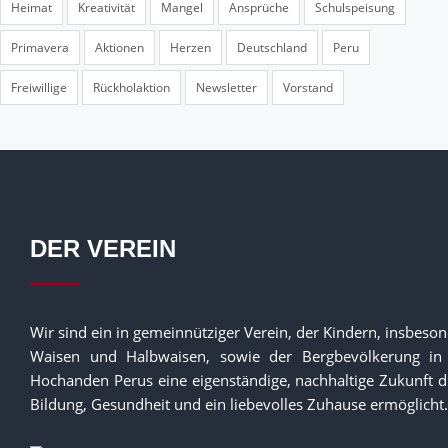
Heimat
Kreativität
Mangel
Ansprüche
Schulspeisung
Primavera
Aktionen
Herzen
Deutschland
Peru
Freiwillige
Rückholaktion
Newsletter
Vorstand
DER VEREIN
Wir sind ein in gemeinnütziger Verein, der Kindern, insbeso
Waisen und Halbwaisen, sowie der Bergbevölkerung in
Hochanden Perus eine eigenständige, nachhaltige Zukunft 
Bildung, Gesundheit und ein liebevolles Zuhause ermöglicht.