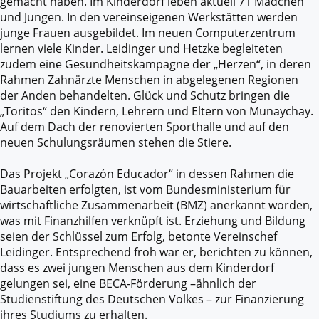
gemacht haben. Im Kinderdorf leben aktuell 71 Mädchen
und Jungen. In den vereinseigenen Werkstätten werden
junge Frauen ausgebildet. Im neuen Computerzentrum
lernen viele Kinder. Leidinger und Hetzke begleiteten
zudem eine Gesundheitskampagne der „Herzen“, in deren
Rahmen Zahnärzte Menschen in abgelegenen Regionen
der Anden behandelten. Glück und Schutz bringen die
„Toritos“ den Kindern, Lehrern und Eltern von Munaychay.
Auf dem Dach der renovierten Sporthalle und auf den
neuen Schulungsräumen stehen die Stiere.
Das Projekt „Corazón Educador“ in dessen Rahmen die
Bauarbeiten erfolgten, ist vom Bundesministerium für
wirtschaftliche Zusammenarbeit (BMZ) anerkannt worden,
was mit Finanzhilfen verknüpft ist. Erziehung und Bildung
seien der Schlüssel zum Erfolg, betonte Vereinschef
Leidinger. Entsprechend froh war er, berichten zu können,
dass es zwei jungen Menschen aus dem Kinderdorf
gelungen sei, eine BECA-Förderung –ähnlich der
Studienstiftung des Deutschen Volkes – zur Finanzierung
ihres Studiums zu erhalten.